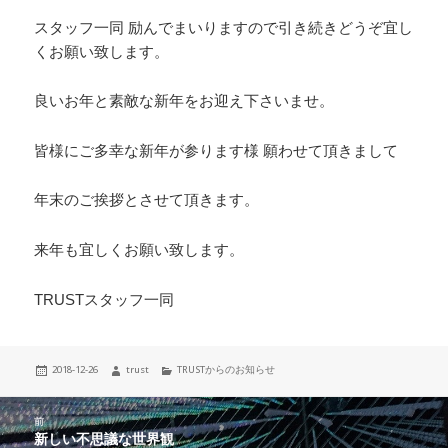
スタッフ一同 励んでまいりますので引き続きどうぞ宜し
くお願い致します。
良いお年と素敵な新年をお迎え下さいませ。
皆様にご多幸な新年が参ります様 願わせて頂きまして
年末のご挨拶とさせて頂きます。
来年も宜しくお願い致します。
TRUSTスタッフ一同
投
2018-12-26
作
trust
カ
TRUSTからのお知らせ
稿
成
テ
日:
者
ゴ
投
リ
前
稿
ー
新しい不思議な世界観
前
ナ